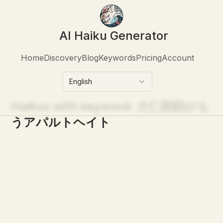
AI Haiku Generator
Home
Discovery
Blog
Keywords
Pricing
Account
English
Haikus with keyword:
大仁朗顔がも
うアパルトヘイト