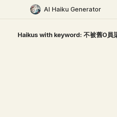
AI Haiku Generator
Haikus with keyword:
不被舊O員