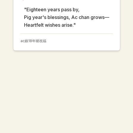
"Eighteen years pass by,
Pig year's blessings, Ac chan grows—
Heartfelt wishes arise."
ac娘
18年
猪
祝福