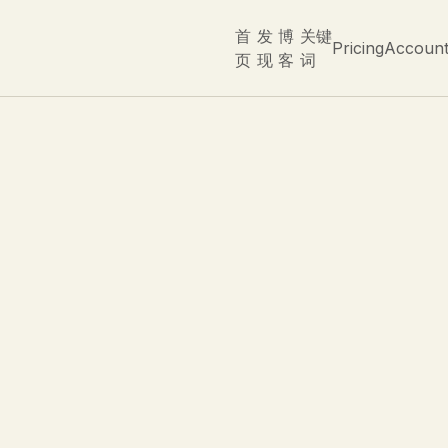
首
发
博
关键
Pricing
Accoun
页
现
客
词