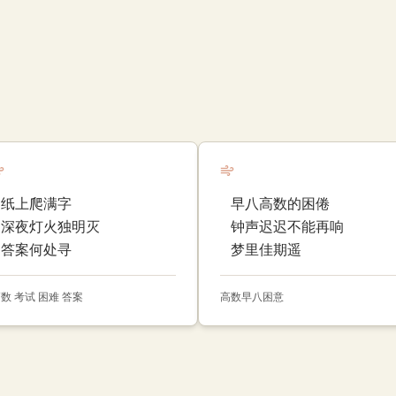
纸上爬满字
早八高数的困倦
深夜灯火独明灭
钟声迟迟不能再响
答案何处寻
梦里佳期遥
数 考试 困难 答案
高数
早八
困意