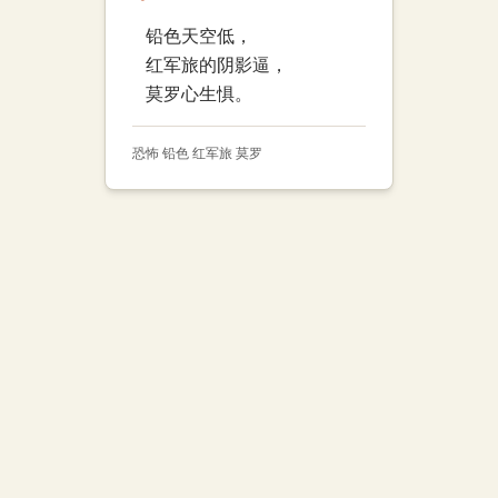
铅色天空低，
红军旅的阴影逼，
莫罗心生惧。
恐怖 铅色 红军旅 莫罗