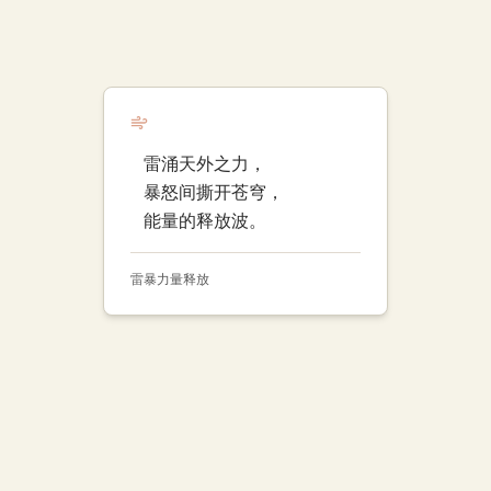
雷涌天外之力，
暴怒间撕开苍穹，
能量的释放波。
雷暴
力量
释放