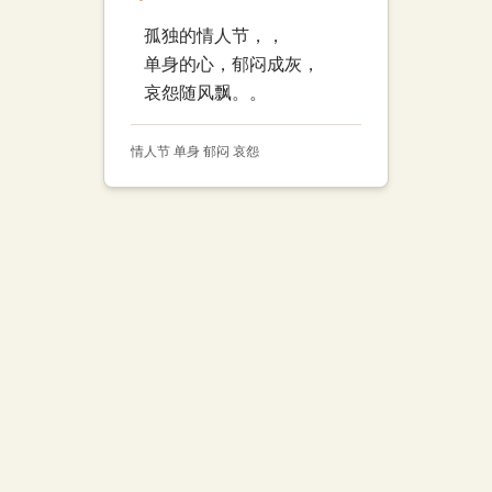
孤独的情人节，，
单身的心，郁闷成灰，
哀怨随风飘。。
情人节 单身 郁闷 哀怨