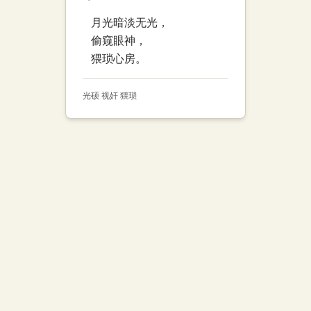
月光暗淡无光，
偷窥眼神，
猥琐心房。
光硕 视奸 猥琐