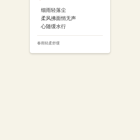
细雨轻落尘
柔风拂面悄无声
心随缓水行
春雨
轻柔
舒缓