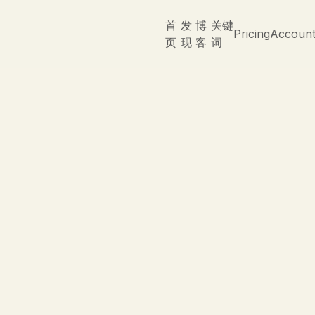
首
发
博
关键
Pricing
Accoun
页
现
客
词