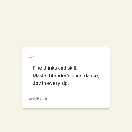
Fine drinks and skill,
Master blender's quiet dance,
Joy in every sip.
精饮调酒师