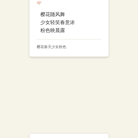
樱花随风舞
少女轻笑春意浓
粉色映晨露
樱花
春天
少女
粉色