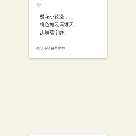
樱花小径漫，
粉色如云霭遮天，
步履蕴宁静。
樱花小径
粉色
宁静