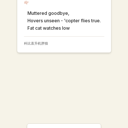
Muttered goodbye,
Hovers unseen - 'copter flies true.
Fat cat watches low
科比
直升机
胖猫