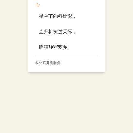
星空下的科比影，
直升机掠过天际，
胖猫静守梦乡。
科比
直升机
胖猫