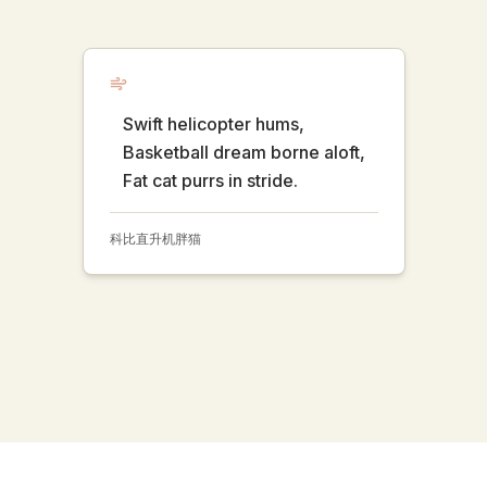
Swift helicopter hums,
Basketball dream borne aloft,
Fat cat purrs in stride.
科比
直升机
胖猫