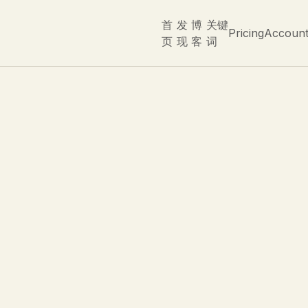
首
发
博
关键
Pricing
Accoun
页
现
客
词