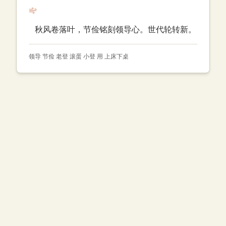
秋风卷落叶，节俭铭刻领导心。世代轮转新。
领导 节俭 老登 滚蛋 小登 用 上床下桌