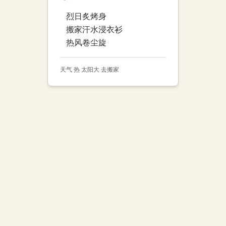
烈日炙烤身
搬家汗水浸衣衫
热风卷尘旋
天气 热 太阳大 去搬家