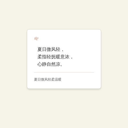
夏日微风轻，
柔指轻抚暖意浓，
心静自然凉。
夏日微风
轻柔
温暖