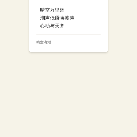
晴空万里阔
潮声低语唤波涛
心动与天齐
晴空
海潮