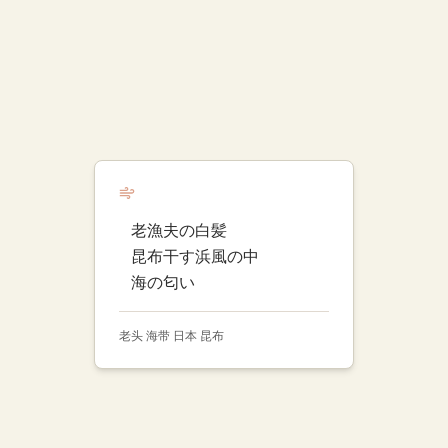
老漁夫の白髪
昆布干す浜風の中
海の匂い
老头 海带 日本 昆布