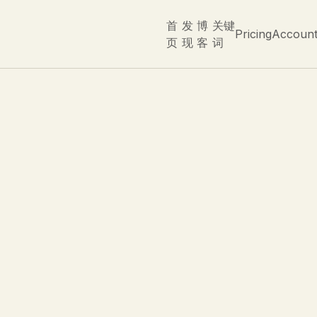
首
发
博
关键
Pricing
Accoun
页
现
客
词