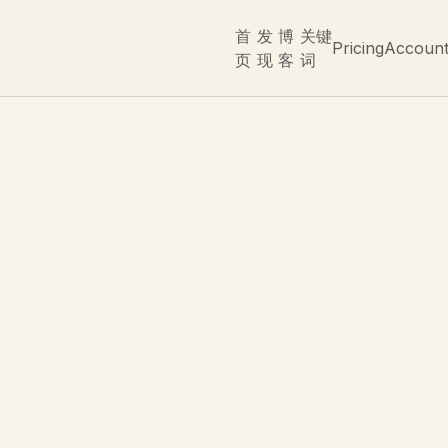
首
发
博
关键
Pricing
Accoun
页
现
客
词