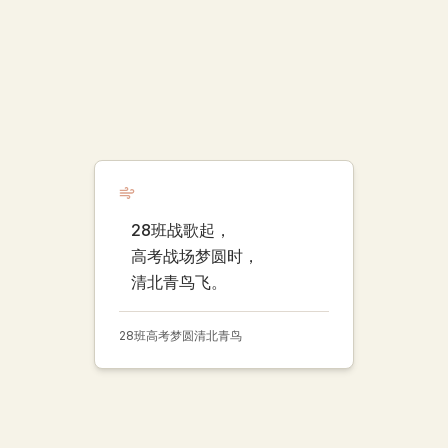
28班战歌起，
高考战场梦圆时，
清北青鸟飞。
28班
高考
梦圆
清北
青鸟