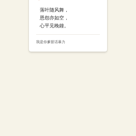
落叶随风舞，
恩怨亦如空，
心平见晚鐘。
我是你爹
脏话
暴力