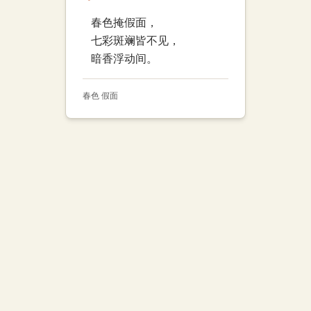
春色掩假面，
七彩斑斓皆不见，
暗香浮动间。
春色 假面