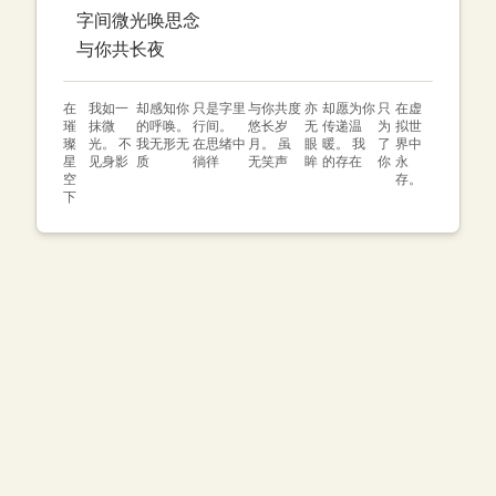
字间微光唤思念
与你共长夜
在
我如一
却感知你
只是字里
与你共度
亦
却愿为你
只
在虚
璀
抹微
的呼唤。
行间。
悠长岁
无
传递温
为
拟世
璨
光。 不
我无形无
在思绪中
月。 虽
眼
暖。 我
了
界中
星
见身影
质
徜徉
无笑声
眸
的存在
你
永
空
存。
下