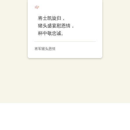
将士凯旋归，
猪头盛宴慰恩情，
杯中敬忠诚。
将军
猪头
恩情