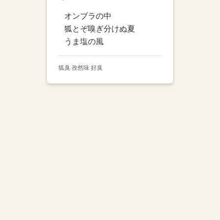
オンブラの中
狐とぞ嗅ぎ分けぬ夏
うま塩の風
狐臭 孜然味 好臭