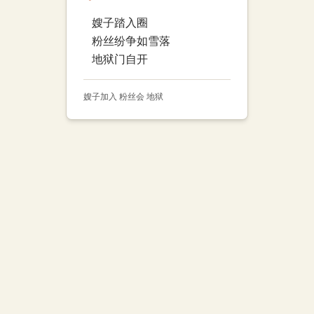
嫂子踏入圈
粉丝纷争如雪落
地狱门自开
嫂子加入 粉丝会 地狱