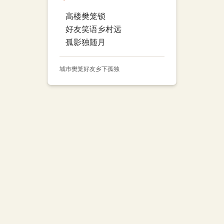
高楼樊笼锁
好友笑语乡村远
孤影独随月
城市
樊笼
好友
乡下
孤独