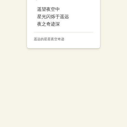
遥望夜空中
星光闪烁于遥远
夜之奇迹深
遥远的星星
夜空
奇迹