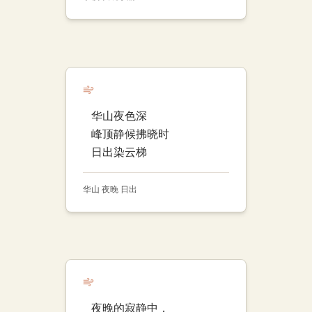
华山夜色深
峰顶静候拂晓时
日出染云梯
华山 夜晚 日出
夜晚的寂静中，