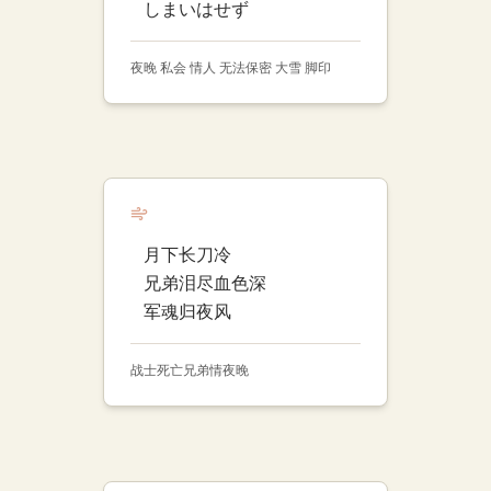
しまいはせず
夜晚 私会 情人 无法保密 大雪 脚印
月下长刀冷
兄弟泪尽血色深
军魂归夜风
战士
死亡
兄弟情
夜晚