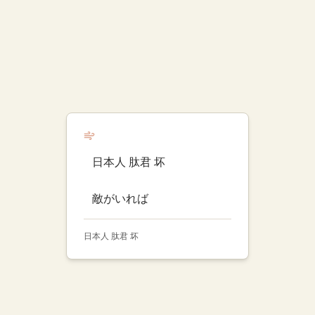
日本人 肽君 坏
敵がいれば
日本人 肽君 坏