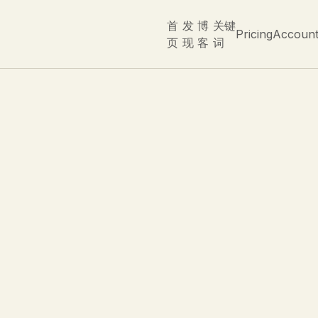
首
发
博
关键
Pricing
Accoun
页
现
客
词