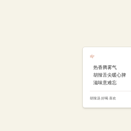
热香腾雾气
胡辣舌尖暖心脾
滋味意难忘
胡辣汤 好喝 喜欢