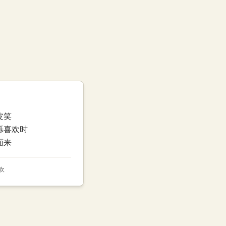
皮笑
烁喜欢时
面来
欢