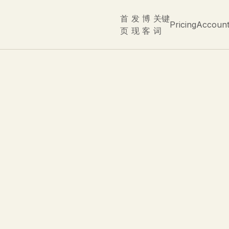
首
发
博
关键
Pricing
Accoun
页
现
客
词