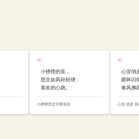
小铿铿的笑，
心宜俏
思念如风轻轻绕，
眼眸闪
喜欢的心跳。
春风拂
小铿铿
思念
可爱
喜欢
心宜 俏皮 喜