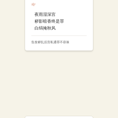
夜雨湿深宫
秽影暗香终是罪
白绢掩秋风
告发
秽乱
后宫
私通
罪不容诛