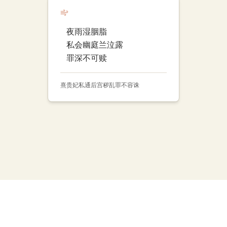
夜雨湿胭脂
私会幽庭兰泣露
罪深不可赎
熹贵妃
私通
后宫
秽乱
罪不容诛