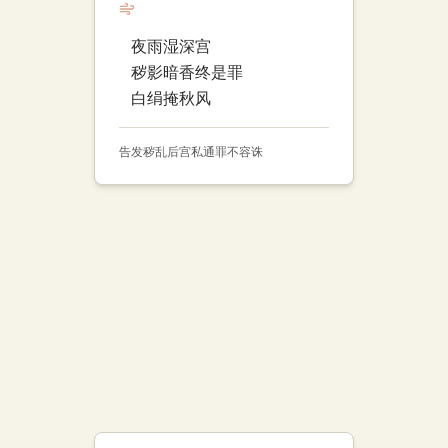
夜雨湿深宫
秽影暗香终是罪
白绢掩秋风
告发
秽乱
后宫
私通
罪不容诛