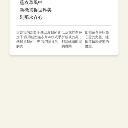
薰衣草風中
新機捕捉世界美
剎那永存心
這是我的新款手機以及我的新
以及我們自身
卻都蘊含著照亮
房子 我用新型薰衣草AI模式手
所成就的美；
心靈的力量。擁
機捕捉我的世界 我們捕捉到
都是轉瞬即逝
抱這轉瞬即逝的
的美
的瞬間
優雅。