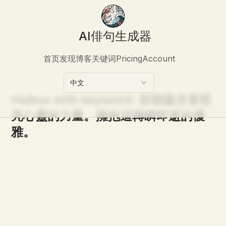
AI俳句生成器
首页
发现
博客
关键词
Pricing
Account
中文
Haikus with keyword:
卻都蘊含著照
亮心靈的力量。擁抱這轉瞬即逝的優
雅。