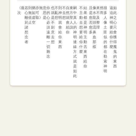
《復
若
則
猶
亦無
意
你
也
不
則
不
自
東
嗣
不
結
且
像
來
然
很
逼
如
次
心
無
如
可
思
的
就
亂
神
去
然
方
中
主
果
是
水
不
而
多
迫
此
離
依
虛
取》
是
心
是
想
明
想
就
聖
真
動
都
愈
龍
及
人
神
之
於
止
空
必
不
就
會
人
人
去
是
丟
頭
整
像
明
心
諸
須
刻
會
給
說
的
想
神
愈
流
理
土
要
只
想
遠
意
給
你
神
要
明
多
鼻
匪
給
會
念
離
去
你
明
給
主
血
似
你
獲
者
一
想
東
連
你
動
那
的
什
得
切
西
線
什
丟
樣
都
麼
魔
雜
方
麼
東
在
鬼
念
式
西
勒
的
就
給
索
東
是
你
神
西
如
明
此