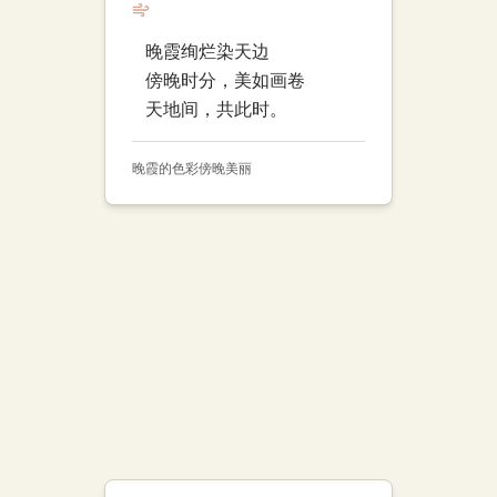
晚霞绚烂染天边
傍晚时分，美如画卷
天地间，共此时。
晚霞的色彩
傍晚
美丽