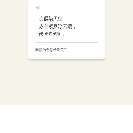
晚霞染天空，
赤金紫罗浮云端，
傍晚辉煌间。
晚霞的色彩
傍晚
美丽