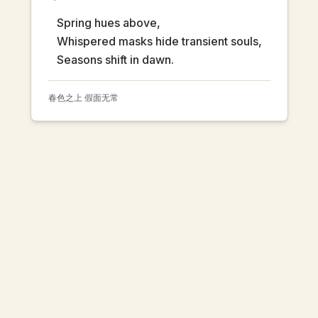
Spring hues above,
Whispered masks hide transient souls,
Seasons shift in dawn.
春色之上 假面无常