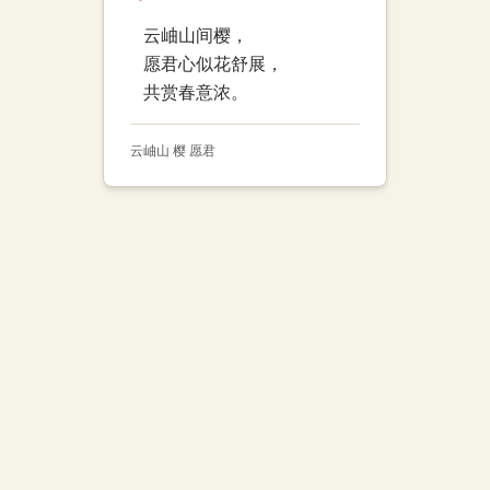
云岫山间樱，
愿君心似花舒展，
共赏春意浓。
云岫山 樱 愿君