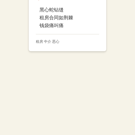
黑心蛇钻缝
租房合同如荆棘
钱袋痛叫痛
租房 中介 恶心