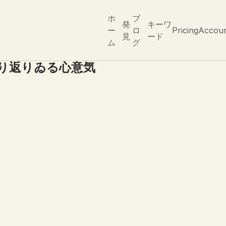
ホ
ブ
発
キーワ
ー
ロ
Pricing
Accou
見
ード
ム
グ
り返りゐる心意気