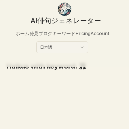
AI俳句ジェネレーター
ホーム
発見
ブログ
キーワード
Pricing
Account
日本語
Haikus with keyword:
雅