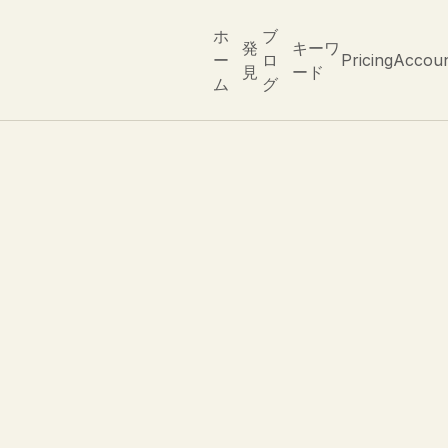
ホ
ブ
発
キーワ
ー
ロ
Pricing
Accou
見
ード
ム
グ