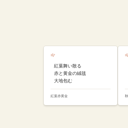
紅葉舞い散る
赤と黄金の絨毯
大地包む
紅葉
赤
黄金