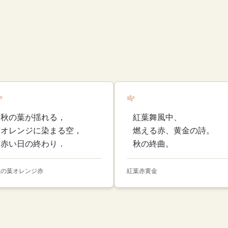
秋の葉が揺れる，
紅葉舞風中、
オレンジに染まる空，
燃える赤、黄金の詩。
赤い日の終わり．
秋の終曲。
秋の葉
オレンジ
赤
紅葉
赤
黄金