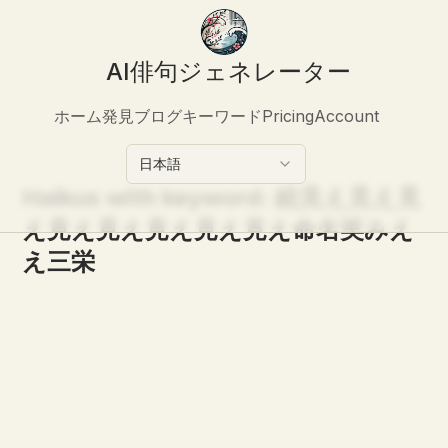
AI俳句ジェネレーター
ホーム
発見
ブログ
キーワード
Pricing
Account
日本語
Haikus with keyword:
絵見え見え見
え見え見え見え見え見え命名笑みえ
え三栄