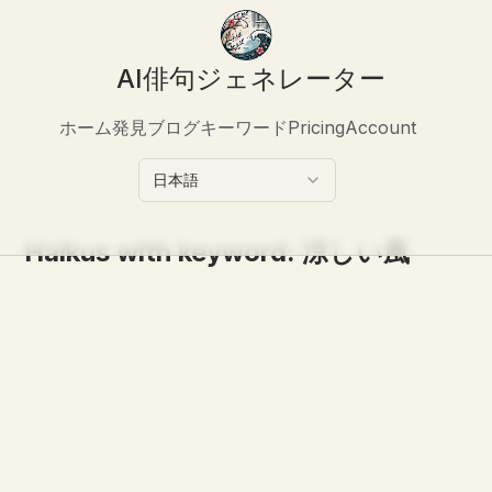
AI俳句ジェネレーター
ホーム
発見
ブログ
キーワード
Pricing
Account
日本語
Haikus with keyword:
涼しい風