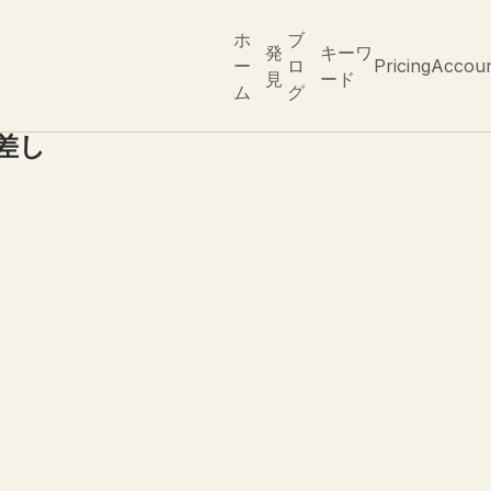
ホ
ブ
発
キーワ
ー
ロ
Pricing
Accou
見
ード
ム
グ
差し