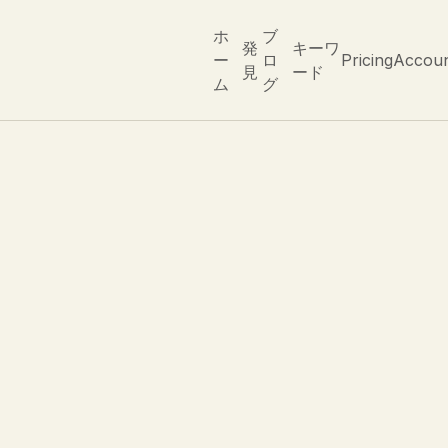
ホ
ブ
発
キーワ
ー
ロ
Pricing
Accou
見
ード
ム
グ