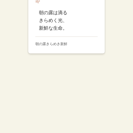
朝の露は滴る
きらめく光、
新鮮な生命。
朝の露
きらめき
新鮮