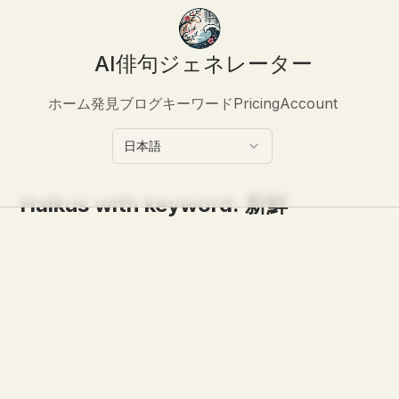
AI俳句ジェネレーター
ホーム
発見
ブログ
キーワード
Pricing
Account
日本語
Haikus with keyword:
新鮮