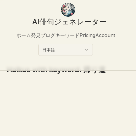
AI俳句ジェネレーター
ホーム
発見
ブログ
キーワード
Pricing
Account
日本語
Haikus with keyword:
帰り道