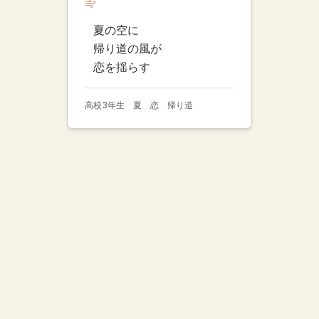
夏の空に
帰り道の風が
恋を揺らす
高校3年生 夏 恋 帰り道