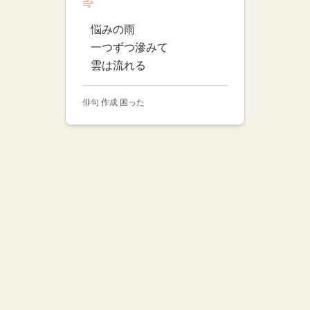
悩みの雨
一つずつ滲みて
雲は流れる
俳句 作成 困った