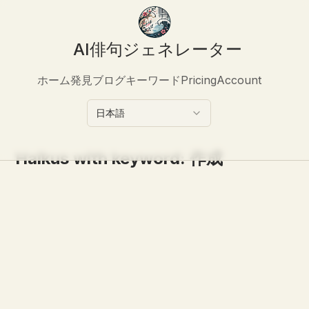
AI俳句ジェネレーター
ホーム
発見
ブログ
キーワード
Pricing
Account
日本語
Haikus with keyword:
作成