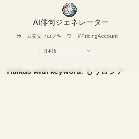
AI俳句ジェネレーター
ホーム
発見
ブログ
キーワード
Pricing
Account
日本語
Haikus with keyword:
もうロシア