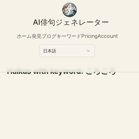
AI俳句ジェネレーター
ホーム
発見
ブログ
キーワード
Pricing
Account
日本語
Haikus with keyword:
ころころ