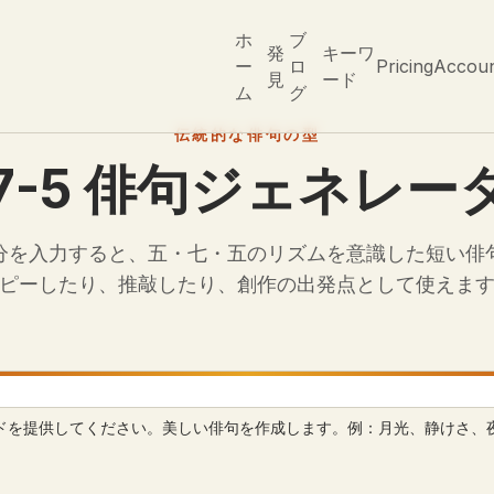
ホ
ブ
発
キーワ
ー
ロ
Pricing
Accou
見
ード
ム
グ
伝統的な俳句の型
-7-5 俳句ジェネレー
分を入力すると、五・七・五のリズムを意識した短い俳
ピーしたり、推敲したり、創作の出発点として使えま