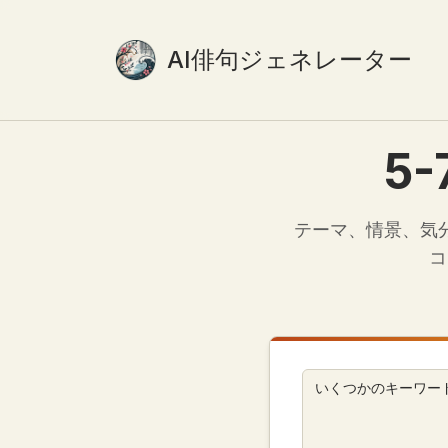
AI俳句ジェネレーター
5
テーマ、情景、気
コ