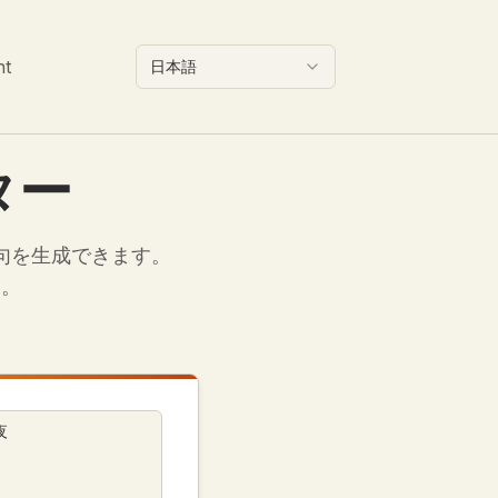
nt
日本語
ター
句を生成できます。
す。